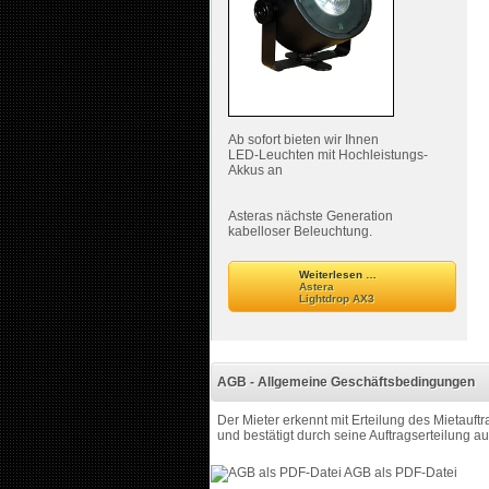
Ab sofort bieten wir Ihnen
LED-Leuchten mit Hochleistungs-
Akkus an
Asteras nächste Generation
kabelloser Beleuchtung.
Weiterlesen …
Astera
Lightdrop AX3
AGB - Allgemeine Geschäftsbedingungen
Der Mieter erkennt mit Erteilung des Mietau
und bestätigt durch seine Auftragserteilung a
AGB als PDF-Datei