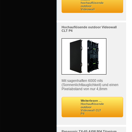
hochauflösende
outdoor
Videowall
Hochauflösende outdoor Videowall
CLT P4
Mit sagenhaften 6000 nits
(Sonnenlichttauglichkeit) und einen
Pixelabstand von nur 4,8mm
Weiterlesen …
Hochauflösende
outdoor
Videowall CLT
P4
Panasonic TX-65 AXW 804 Titanium