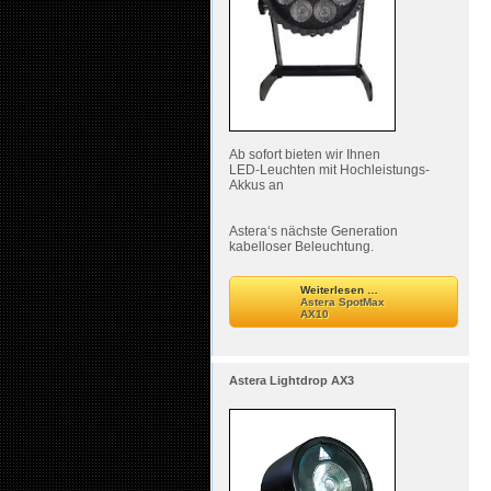
Ab sofort bieten wir Ihnen
LED-Leuchten mit Hochleistungs-
Akkus an
Astera‘s nächste Generation
kabelloser Beleuchtung.
Weiterlesen …
Astera SpotMax
AX10
Astera Lightdrop AX3