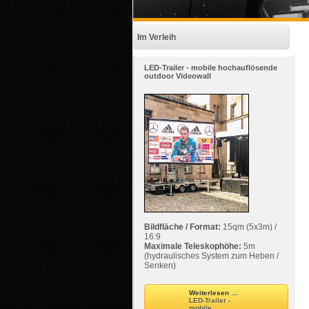
Im Verleih
LED-Trailer - mobile hochauflösende
outdoor Videowall
Bildfläche / Format:
15qm (5x3m) /
16:9
Maximale Teleskophöhe:
5m
(hydraulisches System zum Heben /
Senken)
Weiterlesen …
LED-Trailer -
mobile