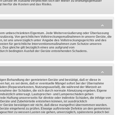
en Geräte im Ausland verpflichtet sich der Mieter zu ordnungsgemäßer
t hierfür die Kosten und das Risiko.
serem unbeschränkten Eigentum. Jede Weiterveräußerung oder Überlassung
 unzulässig. Von gerichtlichen Vollstreckungsmaßnahmen in unsere Geräte, die
n, ist uns unverzüglich unter Angabe des Vollstreckungsgerichts und des
Kosten für gerichtliche Interventionsmaßnahmen zum Schutze unseres
 Das gleiche gilt bezüglich eines uns aufgrund von
urch bedingten Ausfall der Geräte entstehenden Schadens.
ltigen Behandlung der gemieteten Geräte und bestätigt, daß er diese in
at, es sei denn, daß er eventuelle Mängel sofort bei der Übernahme
chäden (Reparaturkosten, Nutzungsausfall), die während der Mietzeit an
usnahme der Schäden, die sich durch normale Abnutzung ergeben. Eigene
rundsätzlich untersagt. Lautsprecher- und Lampenschäden gehen
ede Haftung unsererseits für direkte oder indirekte Schäden, die infolge von
Geräte und Zubehörteile entstehen können, ist ausdrücklich
r Geräte bestätigen wir nicht, daß diese mangelfrei übernommen wurden.
 Geräte eingehend zu prüfen. Etwaige auftretende Defekte an den gemieteten
ngeachtet zu wessen Lasten sie gehen, unverzüglich, spätestens jedoch bei