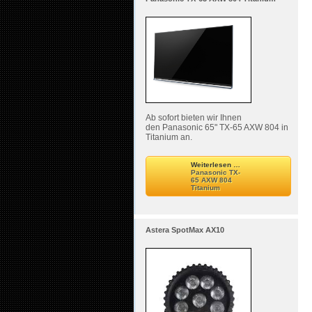
Ab sofort bieten wir Ihnen
den Panasonic 65" TX-65 AXW 804 in
Titanium an.
Weiterlesen …
Panasonic TX-
65 AXW 804
Titanium
Astera SpotMax AX10