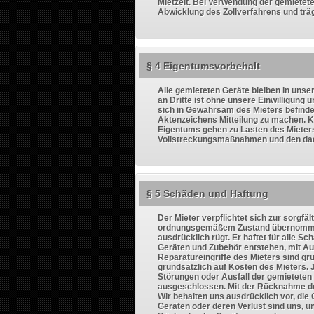
Mietzeit. Bei Verwendung der gemietet
Abwicklung des Zollverfahrens und träg
§ 4 Eigentumsvorbehalt
Alle gemieteten Geräte bleiben in un
an Dritte ist ohne unsere Einwilligung
sich in Gewahrsam des Mieters befinde
Aktenzeichens Mitteilung zu machen. 
Eigentums gehen zu Lasten des Mieters.
Vollstreckungsmaßnahmen und den dad
§ 5 Schäden und Haftung
Der Mieter verpflichtet sich zur sorgfä
ordnungsgemäßem Zustand übernommen h
ausdrücklich rügt. Er haftet für alle S
Geräten und Zubehör entstehen, mit A
Reparatureingriffe des Mieters sind g
grundsätzlich auf Kosten des Mieters. J
Störungen oder Ausfall der gemieteten 
ausgeschlossen. Mit der Rücknahme de
Wir behalten uns ausdrücklich vor, die
Geräten oder deren Verlust sind uns, u