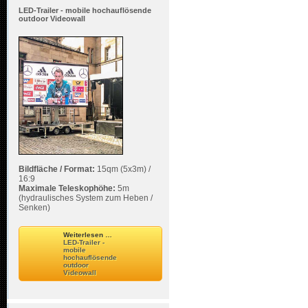
LED-Trailer - mobile hochauflösende
outdoor Videowall
Bildfläche / Format:
15qm (5x3m) /
16:9
Maximale Teleskophöhe:
5m
(hydraulisches System zum Heben /
Senken)
Weiterlesen …
LED-Trailer -
mobile
hochauflösende
outdoor
Videowall