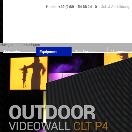
Hotline
+49 (0)89 – 54 68 14 - 0
|
Job & Ausbildung
Navigation überspringen
Startseite
Equipment
Full-Service
Veranstaltu